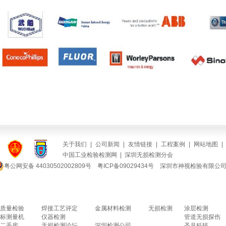
焊缝无损检测
焊接检验
焊接质量检验
焊接工艺评定
金属材料检测
无损检测
关于我们
|
公司新闻
|
友情链接
|
工程案例
|
网站地图
|
中国工业检验检测网
|
深圳无损检测分会
粤公网安备 44030502002809号
粤ICP备09029434号
深圳市神视检验有限公司
质量检验
焊接工艺评定
金属材料检测
无损检测
涂层检测
标测量机
仪器检测
管道无损探伤
二手房
无损检测论坛
深圳检测公司
圣月科技