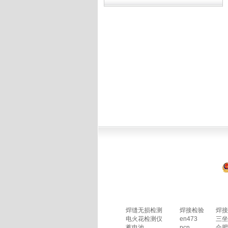
焊缝无损检测
焊接检验
焊接
电火花检测仪
en473
三坐
蓄电池
pcn
合肥