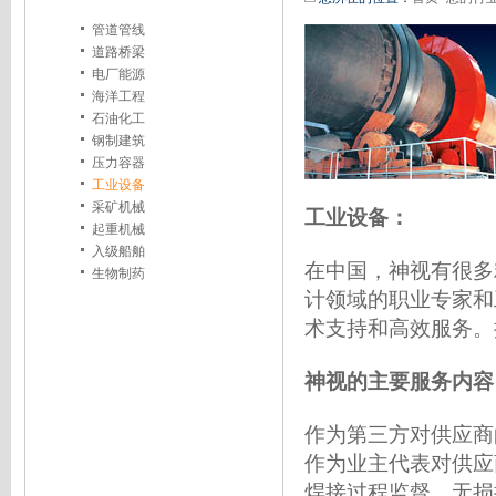
管道管线
道路桥梁
电厂能源
海洋工程
石油化工
钢制建筑
压力容器
工业设备
采矿机械
工业设备：
起重机械
入级船舶
在中国，神视有很多
生物制药
计领域的职业专家和
术支持和高效服务。
神视的主要服务内容
作为第三方对供应商
作为业主代表对供应
焊接过程监督、
无损