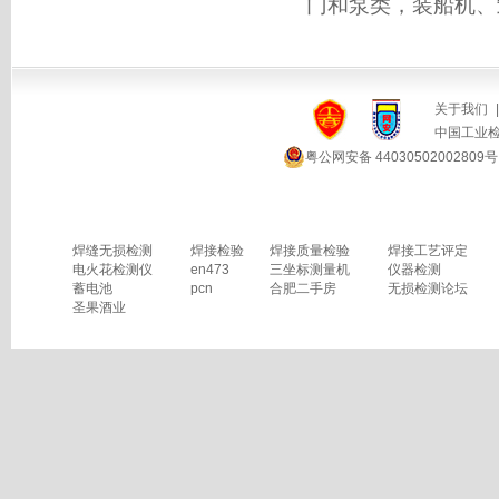
门和泵类，装船机、
关于我们
|
中国工业
粤公网安备 44030502002809号
焊缝无损检测
焊接检验
焊接质量检验
焊接工艺评定
电火花检测仪
en473
三坐标测量机
仪器检测
蓄电池
pcn
合肥二手房
无损检测论坛
圣果酒业