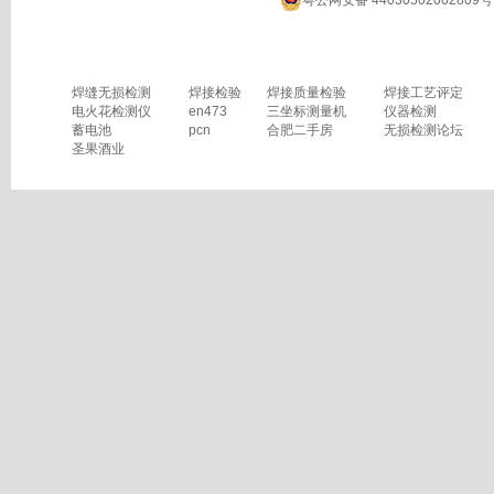
粤公网安备 44030502002809号
焊缝无损检测
焊接检验
焊接质量检验
焊接工艺评定
电火花检测仪
en473
三坐标测量机
仪器检测
蓄电池
pcn
合肥二手房
无损检测论坛
圣果酒业